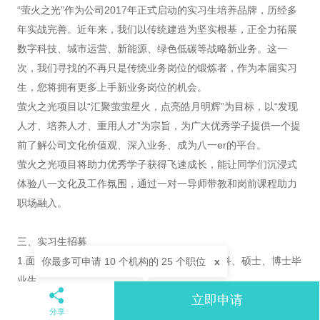
“萤火之光”作为公司2017年正式启动的实习生培养品牌，历经多
年实战完善。近年来，我们以传统建造为坚实根基，正全力拓展
数字科技、城市运营、新能源、绿色低碳等战略新业务。这一
次，我们寻找的不再只是传统业务岗位的锻炼者，作为本届实习
生，您将拥有更多上手新业务岗位的机会。
萤火之光项目以“汇聚萤萤星火，点亮皓月明辉”为目标，以“发现
人才、培养人才、重用人才”为宗旨，为广大优秀学子提供一个提
前了解公司文化价值观、深入业务、成为八一er的平台。
萤火之光项目将助力优秀学子获得飞速成长，能让同学们沉浸式
体验八一文化及工作氛围，通过一对一导师带教和岗前课程助力
职场融入。
三、实习生招募
1.面向对象：2027年、2028年毕业的海内外本科、硕士、博士毕
你最多可申请 10 个机构的 25 个职位
x
业生
立即申请
2.招聘专业：
分享
城市运营方向 → 城乡规划、市政工程、城市管理、区域经济学等